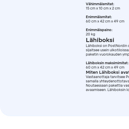
Vähimmäismitat:
15 cm x 10 cm x 2 cm
Enimmäismitat:
60 cm x 42 cm x 49 cm
Enimmäispaino:
20 kg
Lähiboksi
Lähiboksi on PostNordin o
sijaitsee usein ulkotilois
paketin vuorokauden ympä
Lähiboksin maksimimitat:
60 cm x 42 cm x 49 cm
Miten Lähiboksi ava
Vastaanottaja tarvitsee 
samalla yhteydenottotavall
Noutaessaan pakettia vast
avaamiseen. Lähiboksin lo