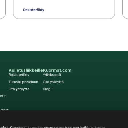
Rekisteröidy
Kuljetusliikkeille
Kuormat.com
Rekisteröidy
Yrityksestä
Tutustu palveluun
Ota yhteyttä
Ota yhteyttä
Blogi
etit
ormat
eksi. Käyttämällä verkkosivustoamme hyväksyt kaikki evästeet