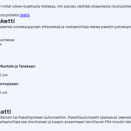
 mitat oikein kuljetusta tilatessa, niin palvelu näyttää oikeanlaisia noutopistei
utopisteitä
täältä
.
ketti
t yleensä ruokakauppojen yhteydessä ja vastaanottaja hakee paketin palvelupis
Suomessa
n
uotsiin ja Tanskaan:
00 cm
urooppaan:
0 cm
atti
ostNordin tai Pakettipisteen automaattiin. Pakettiautomaatit sijaitsevat yleen
astaanottaja saa ilmoituksen ja kaapin avaamiseen tarvittavan PIN-koodin teks