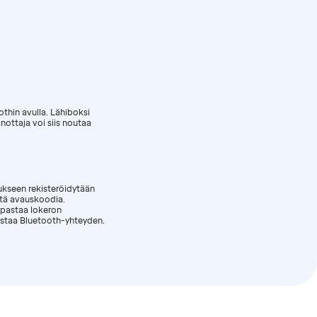
thin avulla. Lähiboksi
nottaja voi siis noutaa
ukseen rekisteröidytään
stä avauskoodia.
opastaa lokeron
istaa Bluetooth-yhteyden.