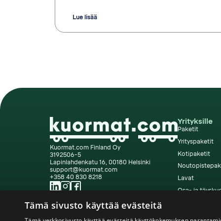
Lue lisää
Yrityksille
Paketit
Yrityspaketit
Kuormat.com Finland Oy
Kotipaketit
3192506-5
Lapinlahdenkatu 16, 00180 Helsinki
Noutopistepak
support@kuormat.com
+358 40 830 8218
Lavat
Osa- ja täysku
Vienti ja tuonti
Tämä sivusto käyttää evästeitä
Verkkokaupat
Tämä verkkosivusto käyttää evästeitä käyttökokemuksen parantamis