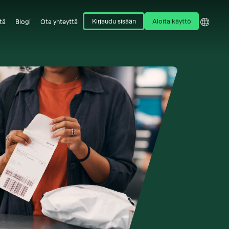
Kirjaudu sisään
Aloita käyttö
tä
Blogi
Ota yhteyttä