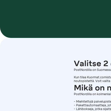
Valitse 2
PostNordilla on Suomessa 
Kun tilaa Kuormat.comista
noutopistettä. Voit valit
Mikä on 
PostNordilla on kolmenlai
- Miehitettyjä palvelupist
- Pakettiautomaatteja, jo
- Lähibokseja, jotka sijai