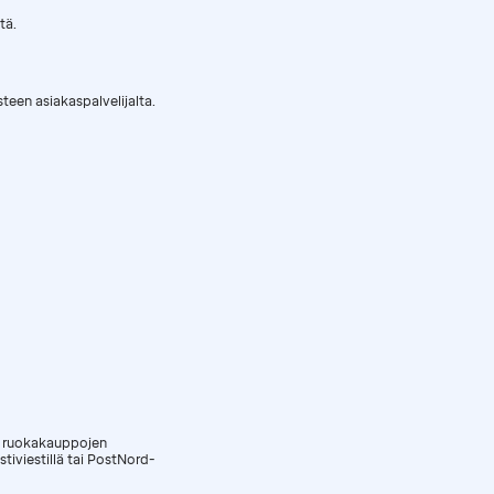
tä.
teen asiakaspalvelijalta.
sä ruokakauppojen
tiviestillä tai PostNord-