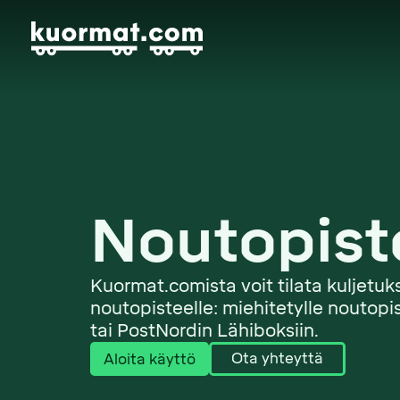
Noutopist
Kuormat.comista voit tilata kuljetuk
noutopisteelle: miehitetylle noutopi
tai PostNordin Lähiboksiin.
Ota yhteyttä
Aloita käyttö