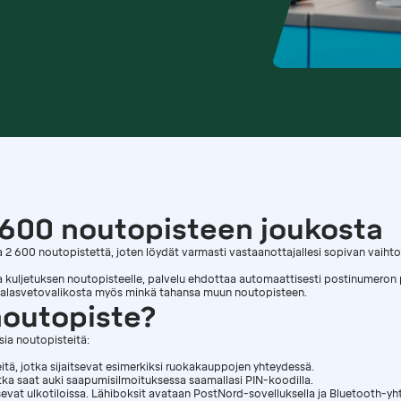
 600 noutopisteen joukosta
2 600 noutopistettä, joten löydät varmasti vastaanottajallesi sopivan vaiht
 kuljetuksen noutopisteelle, palvelu ehdottaa automaattisesti postinumeron p
a alasvetovalikosta myös minkä tahansa muun noutopisteen.
noutopiste?
sia noutopisteitä:
eitä, jotka sijaitsevat esimerkiksi ruokakauppojen yhteydessä.
tka saat auki saapumisilmoituksessa saamallasi PIN-koodilla.
tsevat ulkotiloissa. Lähiboksit avataan PostNord-sovelluksella ja Bluetooth-yht