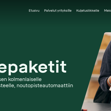
Palvelut yrityksille
Etusivu
Kuljetusliikkeille
Meis
epaketit
sen kolmenlaiselle
steelle, noutopisteautomaattiin