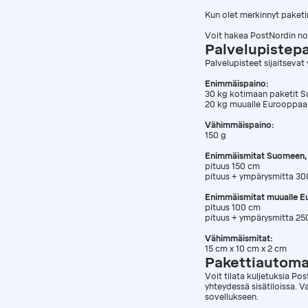
Kun olet merkinnyt paketin
Voit hakea PostNordin no
Palvelupistepa
Palvelupisteet sijaitseva
Enimmäispaino:
30 kg kotimaan paketit 
20 kg muualle Eurooppaa
Vähimmäispaino:
150 g
Enimmäismitat Suomeen, R
pituus 150 cm
pituus + ympärysmitta 3
Enimmäismitat muualle E
pituus 100 cm
pituus + ympärysmitta 25
Vähimmäismitat:
15 cm x 10 cm x 2 cm
Pakettiautoma
Voit tilata kuljetuksia P
yhteydessä sisätiloissa. V
sovellukseen.