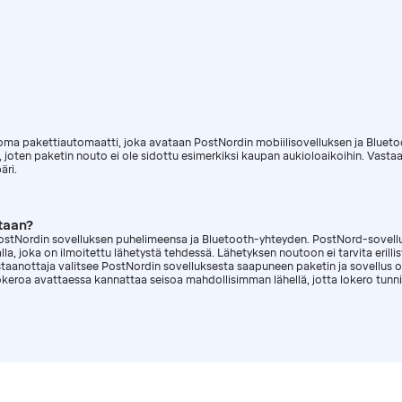
ma pakettiautomaatti, joka avataan PostNordin mobiilisovelluksen ja Bluetoo
sa, joten paketin nouto ei ole sidottu esimerkiksi kaupan aukioloaikoihin. Vastaa
ri.
taan?
PostNordin sovelluksen puhelimeensa ja Bluetooth-yhteyden. PostNord-sovell
a, joka on ilmoitettu lähetystä tehdessä. Lähetyksen noutoon ei tarvita erilli
aanottaja valitsee PostNordin sovelluksesta saapuneen paketin ja sovellus 
keroa avattaessa kannattaa seisoa mahdollisimman lähellä, jotta lokero tunn