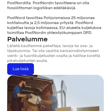
PostNordilta. PostNordin tavoitteena on olla
fossiilittoman logistiikan edelläkävijä.
PostNord tavoittaa Pohjoismaissa 25 miljoonaa
kotitaloutta ja 2,5 miljoonaa yritystä. PostNord
kuljettaa lavoja kotimaassa, EU-alueella kuljetuksia
toimittaa PostNordin yhteistyökumppani DPD.
Palvelumme
Lähetä kauttamme paketteja, lavoja tai osa- ja
täyskuormia. Tai ota vauhtia kansainvälistymiseen
vienti- ja tuontikuljetusten osalta ja hallitse kiirettä
pikakuljetusten avulla.
Lue lisää