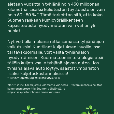
ajetaan vuosittain tyhjänä noin 450 miljoonaa
kilometriä. Lisäksi kuljetusten täyttöaste on vain
noin 60–80 %.* Tämä tarkoittaa sitä, että koko
Suomen raskaan kumipyöräliikenteen
kapasiteetista hyödynnetään vain vähän yli
puolet.
Nyt voit olla mukana ratkaisemassa tyhjänäajon
vaikutuksia! Kun tilaat kuljetuksen lavoille, osa-
tai täyskuormalle, voit valita tyhjänäajon
hyödyntämisen. Kuormat.comin teknologia etsii
tällöin kuljetukselle tyhjänä ajavaa autoa. Jos
tyhjänä ajava auto löytyy, säästät ympäristön
lisäksi kuljetuskustannuksissa!
* Turun yliopisto logistiikkaselvitys 2020
Yle 12.1.2022, 1,8 miljardia kilometriä vuodessa – tavaraliikenne aiheuttaa
kymmenen prosenttia Suomen päästöistä, ja
neljäsosa ajoista tehdään ilman kuormaa