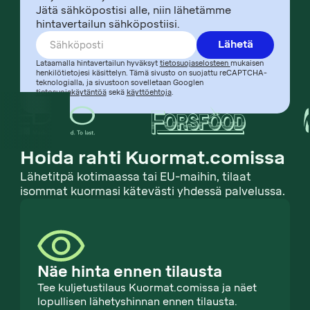
Jätä sähköpostisi alle, niin lähetämme
hintavertailun sähköpostiisi.
Lähetä
Lataamalla hintavertailun hyväksyt
tietosuojaselosteen
mukaisen
henkilötietojesi käsittelyn. Tämä sivusto on suojattu reCAPTCHA-
teknologialla, ja sivustoon sovelletaan Googlen
tietosuojakäytäntöä
sekä
käyttöehtoja
.
Hoida rahti Kuormat.comissa
Lähetitpä kotimaassa tai EU-maihin, tilaat
isommat kuormasi kätevästi yhdessä palvelussa.
Näe hinta ennen tilausta
Tee kuljetustilaus Kuormat.comissa ja näet
lopullisen lähetyshinnan ennen tilausta.