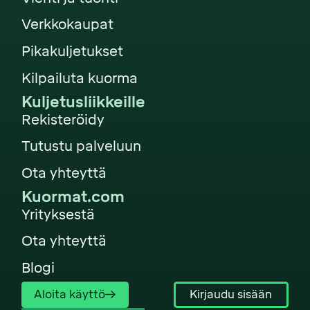
Verkkokaupat
Pikakuljetukset
Kilpailuta kuorma
Kuljetusliikkeille
Rekisteröidy
Tutustu palveluun
Ota yhteyttä
Kuormat.com
Yrityksestä
Ota yhteyttä
Blogi
Aloita käyttö
Kirjaudu sisään