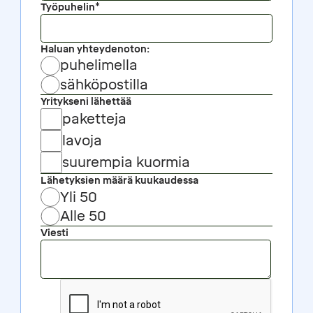
Työpuhelin*
Haluan yhteydenoton:
puhelimella
sähköpostilla
Yritykseni lähettää
paketteja
lavoja
suurempia kuormia
Lähetyksien määrä kuukaudessa
Yli 50
Alle 50
Viesti