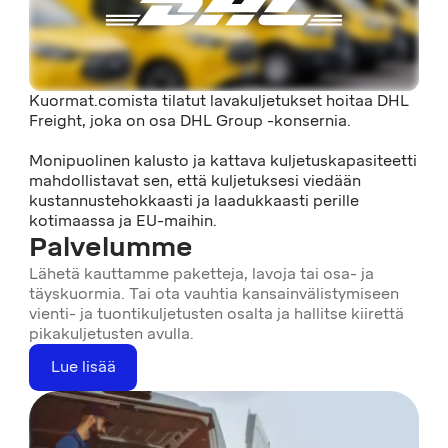
Kuormat.comista tilatut lavakuljetukset hoitaa DHL
Freight, joka on osa DHL Group -konsernia.
Monipuolinen kalusto ja kattava kuljetuskapasiteetti
mahdollistavat sen, että kuljetuksesi viedään
kustannustehokkaasti ja laadukkaasti perille
kotimaassa ja EU-maihin.
Palvelumme
Lähetä kauttamme paketteja, lavoja tai osa- ja
täyskuormia. Tai ota vauhtia kansainvälistymiseen
vienti- ja tuontikuljetusten osalta ja hallitse kiirettä
pikakuljetusten avulla.
Lue lisää