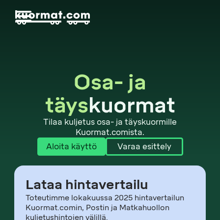
Osa- ja
täys
kuormat
Tilaa kuljetus osa- ja täyskuormille
Kuormat.comista.
Aloita käyttö
Varaa esittely
Lataa hintavertailu
Toteutimme lokakuussa 2025 hintavertailun
Kuormat.comin, Postin ja Matkahuollon
kuljetushintojen välillä.