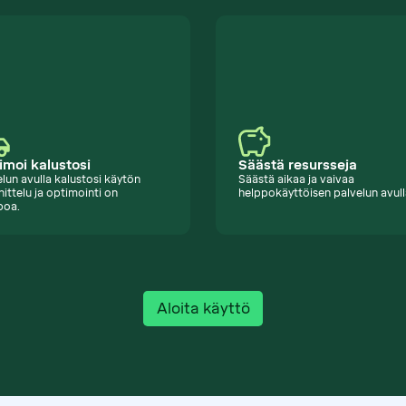
imoi kalustosi
Säästä resursseja
lun avulla kalustosi käytön
Säästä aikaa ja vaivaa
ittelu ja optimointi on
helppokäyttöisen palvelun avull
poa.
Aloita käyttö