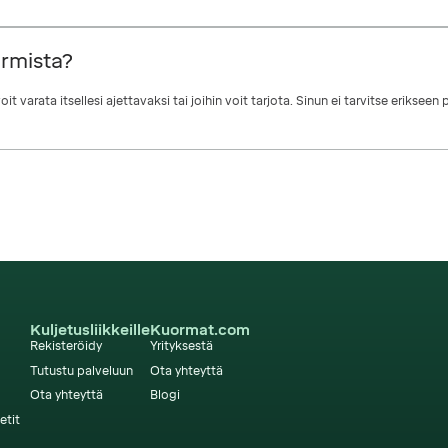
ormista?
it varata itsellesi ajettavaksi tai joihin voit tarjota. Sinun ei tarvitse erikse
Kuljetusliikkeille
Kuormat.com
Rekisteröidy
Yrityksestä
Tutustu palveluun
Ota yhteyttä
Ota yhteyttä
Blogi
etit