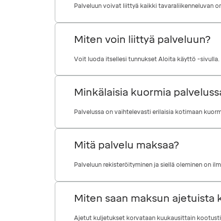
Palveluun voivat liittyä kaikki tavaraliikenneluvan 
Miten voin liittyä palveluun?
Voit luoda itsellesi tunnukset Aloita käyttö -sivull
Minkälaisia kuormia palveluss
Palvelussa on vaihtelevasti erilaisia kotimaan ku
Mitä palvelu maksaa?
Palveluun rekisteröityminen ja siellä oleminen on ilm
Miten saan maksun ajetuista k
Ajetut kuljetukset korvataan kuukausittain kootusti il