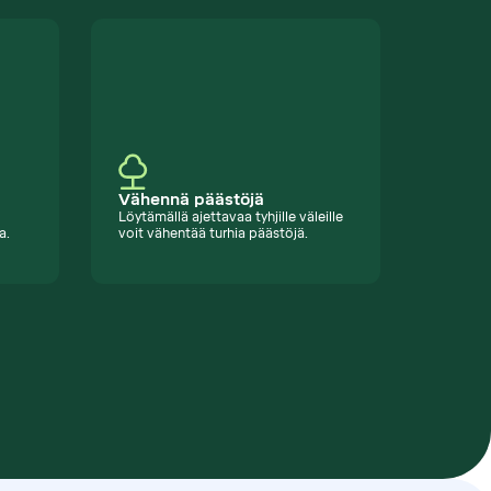
Vähennä päästöjä
Löytämällä ajettavaa tyhjille väleille
a.
voit vähentää turhia päästöjä.