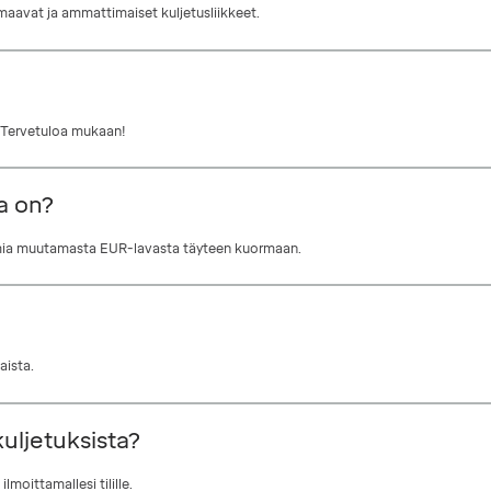
omaavat ja ammattimaiset kuljetusliikkeet.
a. Tervetuloa mukaan!
a on?
ormia muutamasta EUR-lavasta täyteen kuormaan.
aista.
uljetuksista?
moittamallesi tilille.