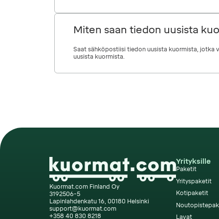
Miten saan tiedon uusista ku
Saat sähköpostiisi tiedon uusista kuormista, jotka vo
uusista kuormista.
Yrityksille
Paketit
Yrityspaketit
Kuormat.com Finland Oy
Kotipaketit
3192506-5
Lapinlahdenkatu 16, 00180 Helsinki
Noutopistepak
support@kuormat.com
+358 40 830 8218
Lavat