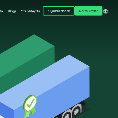
Kirjaudu sisään
Aloita käyttö
tä
Blogi
Ota yhteyttä